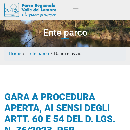
Ente parco
Home
Ente parco
Bandi e avvisi
GARA A PROCEDURA
APERTA, AI SENSI DEGLI
ARTT. 60 E 54 DEL D. LGS.