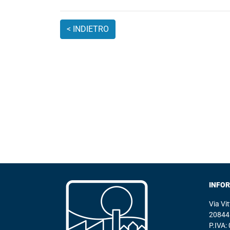
INFO
Via Vi
20844 
P.IVA