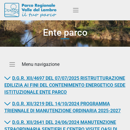
Ente parco
D.G.R. XII/4697 DEL 07/07/2025 RISTRUTTURAZIONE
EDILIZIA AI FINI DEL CONTENIMENTO ENERGETICO SEDE
ISTITUZIONALE ENTE PARCO
D.G.R. XII/3219 DEL 14/10/2024 PROGRAMMA
TRIENNALE DI MANUTENZIONE ORDINARIA 2025-2027
D.G.R. XII/2641 DEL 24/06/2024 MANUTENZIONE
STRAORDINARIA SENTIERI E CENTRO VISITE OASI DI