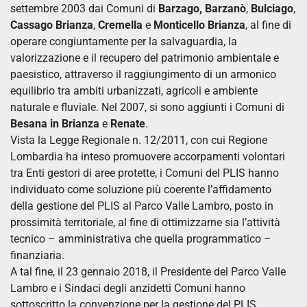
settembre 2003
dai Comuni di
Barzago,
Barzanò
,
Bulciago
,
Cassago Brianza
,
Cremella
e
Monticello Brianza
, al fine di
operare congiuntamente per la salvaguardia, la
valorizzazione e il recupero del patrimonio ambientale e
paesistico, attraverso il raggiungimento di un armonico
equilibrio tra ambiti urbanizzati, agricoli e ambiente
naturale e fluviale. Nel 2007, si sono aggiunti i Comuni di
Besana in Brianza
e
Renate
.
Vista la Legge Regionale n. 12/2011, con cui Regione
Lombardia ha inteso promuovere accorpamenti volontari
tra Enti gestori di aree protette, i Comuni del PLIS hanno
individuato come soluzione più coerente l’affidamento
della gestione del PLIS al Parco Valle Lambro, posto in
prossimità territoriale, al fine di ottimizzarne sia l’attività
tecnico – amministrativa che quella programmatico –
finanziaria.
A tal fine, il 23 gennaio 2018, il Presidente del Parco Valle
Lambro e i Sindaci degli anzidetti Comuni hanno
sottoscritto la convenzione per la gestione del PLIS.