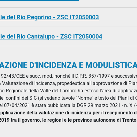
lle del Rio Pegorino - ZSC IT2050003
lle del Rio Cantalupo - ZSC IT2050004
AZIONE D'INCIDENZA E MODULISTIC
a 92/43/CEE e succ. mod. nonché il D.P.R. 357/1997 e successiv
Valutazione di Incidenza, propedeutica all'approvazione di Piani e
rco Regionale della Valle del Lambro ha esteso l'area di applicaz
dei confini dei SIC (si vedano tavole "Norme" e testo dei Piani di 
l 07/04/2021 è stata pubblicata la DGR 29 marzo 2021 - n. XI/
’applicazione della valutazione di incidenza per il recepimento d
19 tra il governo, le regioni e le province autonome di Trento