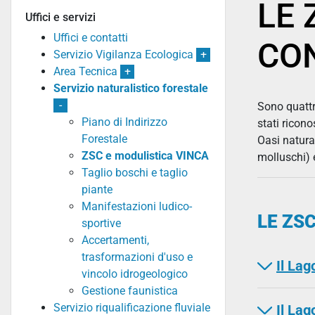
LE 
Uffici e servizi
Uffici e contatti
CO
Servizio Vigilanza Ecologica
+
Area Tecnica
+
Servizio naturalistico forestale
-
Sono quattr
Piano di Indirizzo
stati ricon
Forestale
Oasi natural
ZSC e modulistica VINCA
molluschi) 
Taglio boschi e taglio
piante
Manifestazioni ludico-
LE ZS
sportive
Accertamenti,
trasformazioni d'uso e
Il Lag
vincolo idrogeologico
Gestione faunistica
Servizio riqualificazione fluviale
Il La