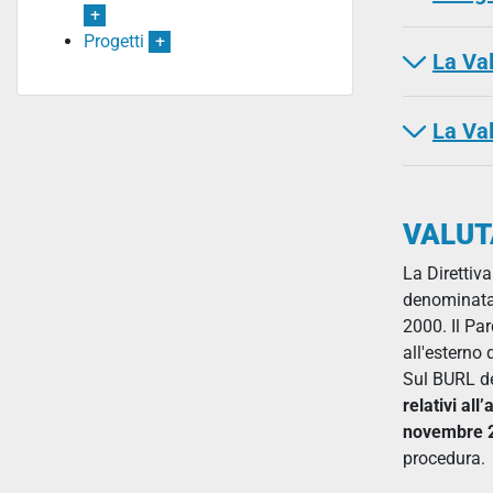
+
Progetti
+
La Va
La Va
VALUT
La Direttiv
denominata 
2000. Il Pa
all'esterno 
Sul BURL de
relativi all
novembre 20
procedura.