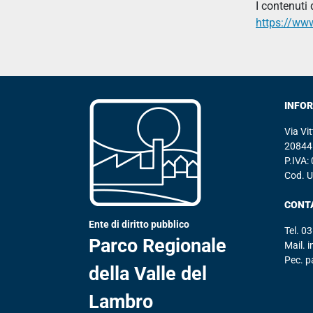
I contenuti
https://www.
INFO
Via Vi
20844 
P.IVA
Cod. 
CONT
Ente di diritto pubblico
Tel.
03
Parco Regionale
Mail.
i
Pec.
p
della Valle del
Lambro