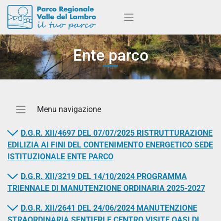
Ente parco
D.G.R. XII/4697 DEL 07/07/2025 RISTRUTTURAZIONE
EDILIZIA AI FINI DEL CONTENIMENTO ENERGETICO SEDE
ISTITUZIONALE ENTE PARCO
D.G.R. XII/3219 DEL 14/10/2024 PROGRAMMA
TRIENNALE DI MANUTENZIONE ORDINARIA 2025-2027
D.G.R. XII/2641 DEL 24/06/2024 MANUTENZIONE
STRAORDINARIA SENTIERI E CENTRO VISITE OASI DI